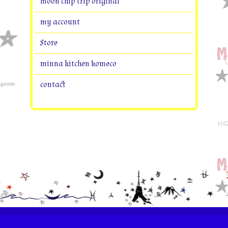
moon chip trip original
my account
Store
minna kitchen komeco
contact