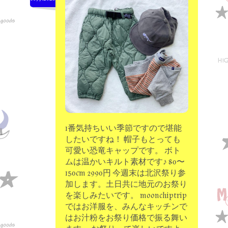
moon chip trip original
my account
Store
minna kitchen komeco
contact
1番気持ちいい季節ですので堪能
したいですね！ 帽子もとっても
可愛い恐竜キャップです。 ボト
ムは温かいキルト素材です♪ 80〜
150cm 2990円 今週末は北沢祭り参
加します。土日共に地元のお祭り
を楽しみたいです。 moonchiptrip
ではお洋服を、みんなキッチンで
はお汁粉をお祭り価格で振る舞い