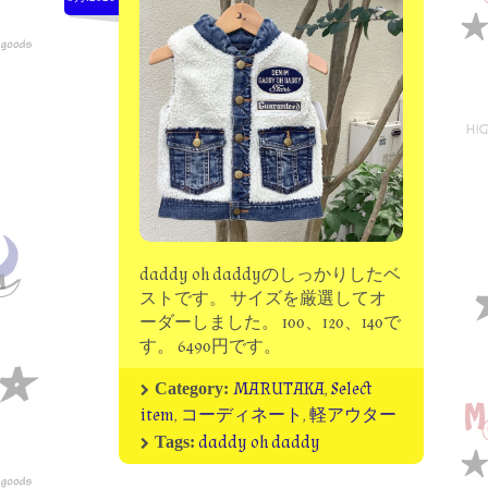
moon chip trip original
my account
Store
minna kitchen komeco
contact
daddy oh daddyのしっかりしたベ
ストです。 サイズを厳選してオ
ーダーしました。 100、120、140で
す。 6490円です。
MARUTAKA
,
Select
Category:
item
,
コーディネート
,
軽アウター
daddy oh daddy
Tags: