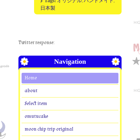
オリジナル
,
ハンドメイド
,
Tags:
日本製
Twitter response:
Navigation
Home
about
Select item
omutucake
moon chip trip original