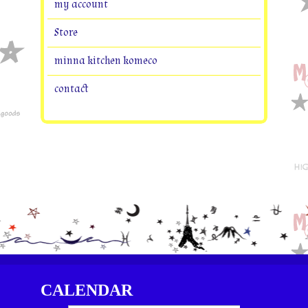
my account
Store
minna kitchen komeco
contact
CALENDAR