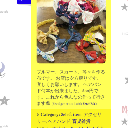
moon chip trip original
my account
Store
minna kitchen komeco
contact
ブルマー、スカート、等々を作る
布です。 お店は夕方戻りです。
宜しくお願いします。 ヘアバン
ド何本か出来ました。800円で
す。これから色んなの作って行き
ます😃
(Feed generated with
FetchRSS
)
Select item
,
アクセサ
Category:
リー
,
ヘアバンド
,
育児雑貨