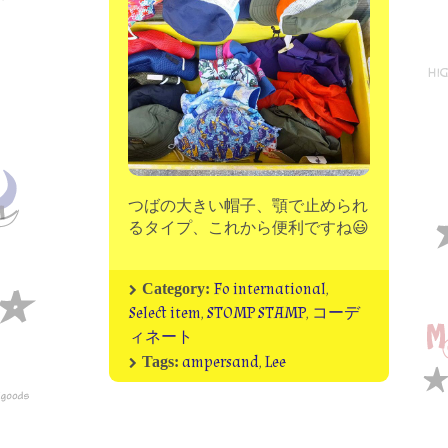
moon chip trip original
my account
Store
minna kitchen komeco
contact
つばの大きい帽子、顎で止められ
るタイプ、これから便利ですね😃
Fo international
,
Category:
Select item
,
STOMP STAMP
,
コーデ
ィネート
ampersand
,
Lee
Tags: