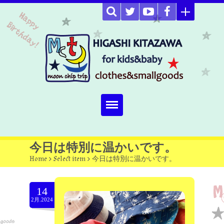
Home
今日は特別に温かいです。
Home
>
Select item
>
今日は特別に温かいです。
about
Select item
14
2月.2024
omutucake