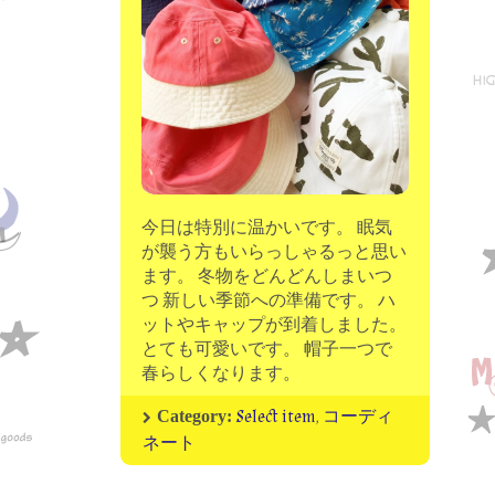
moon chip trip original
my account
Store
minna kitchen komeco
contact
今日は特別に温かいです。 眠気
が襲う方もいらっしゃるっと思い
ます。 冬物をどんどんしまいつ
つ 新しい季節への準備です。 ハ
ットやキャップが到着しました。
とても可愛いです。 帽子一つで
春らしくなります。
Select item
,
コーディ
Category:
ネート