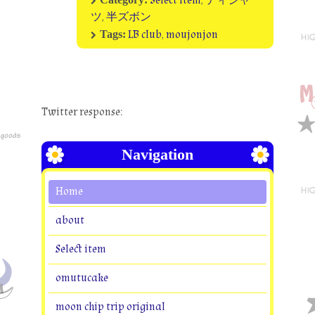
Select item
,
ティシャ
ツ
,
半ズボン
LB club
,
moujonjon
Tags:
Twitter response:
Navigation
Home
about
Select item
omutucake
moon chip trip original