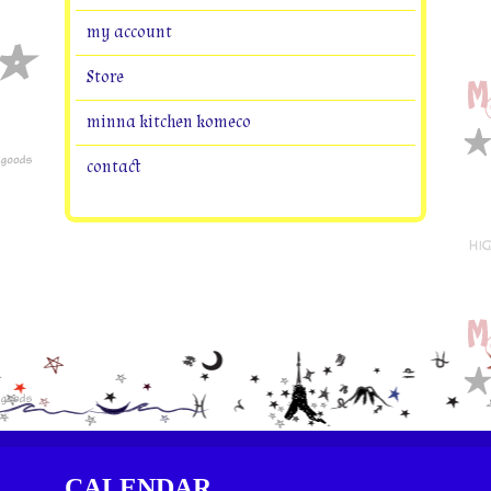
my account
Store
minna kitchen komeco
contact
CALENDAR