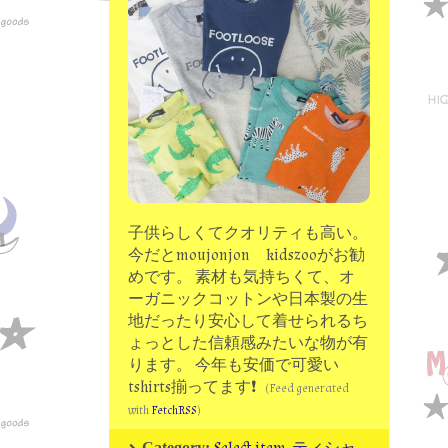
moon chip trip original
my account
Store
minna kitchen komeco
contact
子供らしくてクオリティも高い。
今だとmoujonjon kidszooがお勧
めです。 素材も気持ちくて、オ
ーガニックコットンや日本製の生
地だったり安心して着せられるち
ょっとした信頼感みたいな物が有
ります。 今年も安価で可愛い
tshirts揃ってます❗
(Feed generated
with
FetchRSS
)
Category: