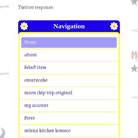
Twitter response:
Navigation
Home
about
Select item
omutucake
moon chip trip original
my account
Store
minna kitchen komeco