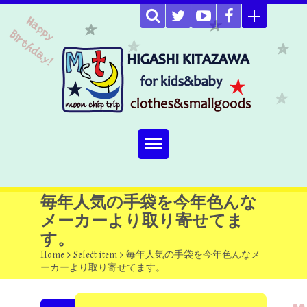
Home
毎年人気の手袋を今年色んな
メーカーより取り寄せてま
about
す。
Select item
Home
>
Select item
>
毎年人気の手袋を今年色んなメ
ーカーより取り寄せてます。
omutucake