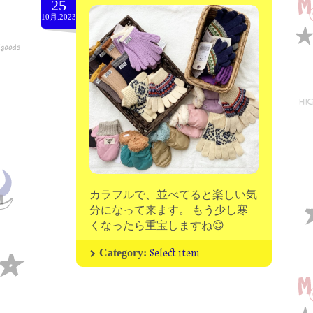
25
moon chip trip original
10月.2023
my account
Store
minna kitchen komeco
contact
カラフルで、並べてると楽しい気
分になって来ます。 もう少し寒
くなったら重宝しますね😊
Select item
Category: