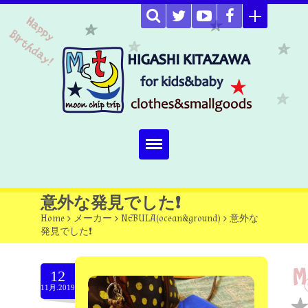
Home
意外な発見でした❗
Home
>
メーカー
>
NEBULA(ocean&ground)
>
意外な
about
発見でした❗
Select item
12
omutucake
11月.2019