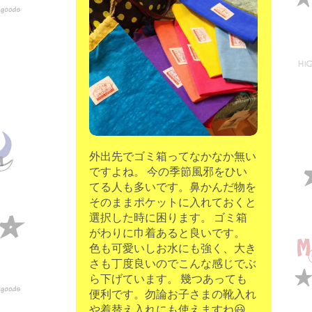
moon chip trip original
my account
Store
minna kitchen komeco
contact
外出先でゴミ箱ってなかなか無い
ですよね。 今の季節風邪をひい
てる人も多いです。鼻かんだ物を
そのままポケットに入れておくと
選択した時に困ります。 ゴミ箱
がわりに巾着あると良いです。
色も可愛いしお水にも強く、大き
さも丁度良いのでこんな感じでぶ
ら下げています。 幾つあっても
便利です。勿論お子さまの靴入れ
や着替え入れにも使えますね😃