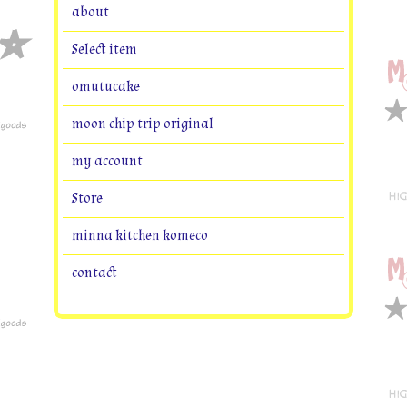
about
Select item
omutucake
moon chip trip original
my account
Store
minna kitchen komeco
contact