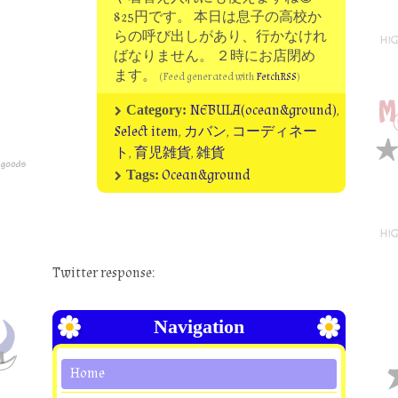
825円です。 本日は息子の高校か
らの呼び出しがあり、行かなけれ
ばなりません。 ２時にお店閉め
ます。
(Feed generated with
FetchRSS
)
NEBULA(ocean&ground)
,
Category:
Select item
,
カバン
,
コーディネー
ト
,
育児雑貨
,
雑貨
Ocean&ground
Tags:
Twitter response:
Navigation
Home