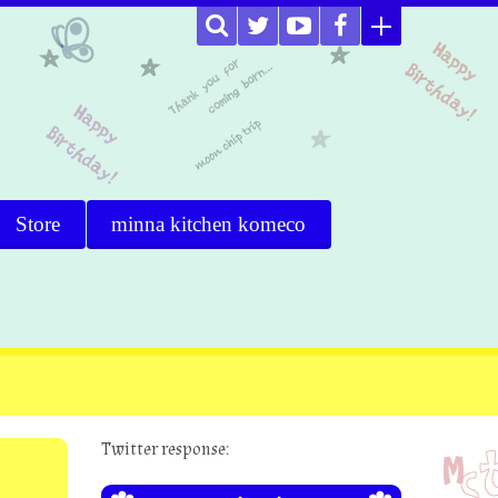
Store
minna kitchen komeco
Twitter response: