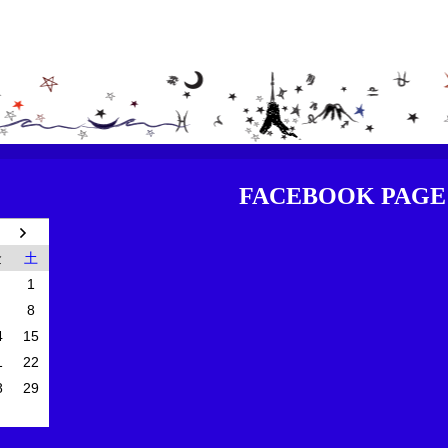
FACEBOOK PAGE
金
土
1
8
4
15
1
22
8
29