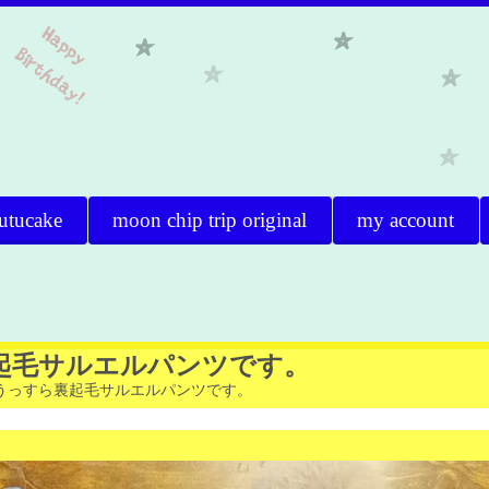
utucake
moon chip trip original
my account
裏起毛サルエルパンツです。
用うっすら裏起毛サルエルパンツです。