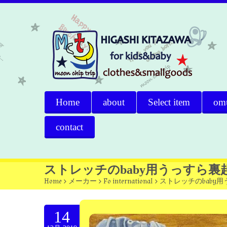
Home
about
Select item
om
contact
ストレッチのbaby用うっすら
Home
>
メーカー
>
Fo international
>
ストレッチのbaby
14