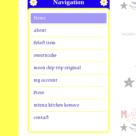
Navigation
Home
about
Select item
omutucake
moon chip trip original
my account
Store
minna kitchen komeco
contact