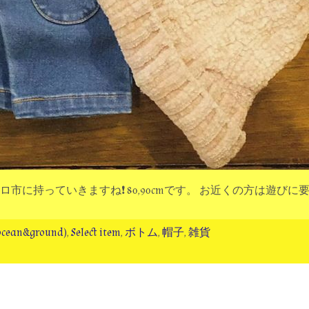
に持っていきますね❗ 80,90cmです。 お近くの方は遊びに
cean&ground)
,
Select item
,
ボトム
,
帽子
,
雑貨