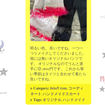
moon chip trip original
my account
Store
minna kitchen komeco
contact
明るい色。 良いですね。一つ一
つリメイクしてくださいました。
他には無いオリジナルパンツで
す。 オリジナルなのでうんと派
手に😊 2800円です。 これから寒
い季節はタイツと合わせて着たら
良いですね。
Select item
,
コーディ
Category:
ネート
,
ハンドメイドスカート
オリジナル
,
ハンドメイド
Tags: