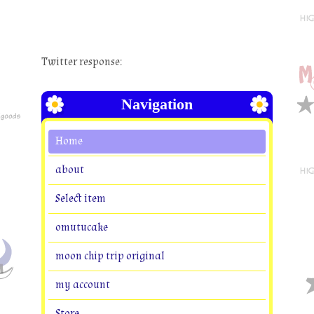
Twitter response:
Navigation
Home
about
Select item
omutucake
moon chip trip original
my account
Store