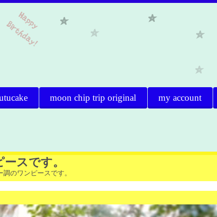
utucake
moon chip trip original
my account
ピースです。
ー調のワンピースです。