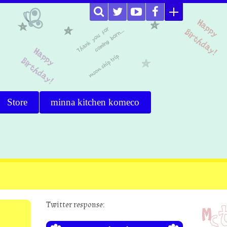
Store
minna kitchen komeco
Twitter response: