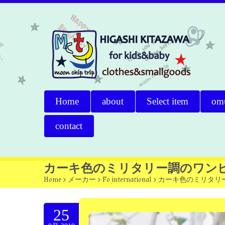
Home
about
Select item
om
contact
カーキ色のミリタリー調のワン
Home
>
メーカー
>
Fo international
>
カーキ色のミリタリ
25