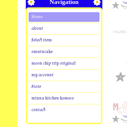
Navigation
Home
about
Select item
omutucake
moon chip trip original
my account
Store
minna kitchen komeco
contact