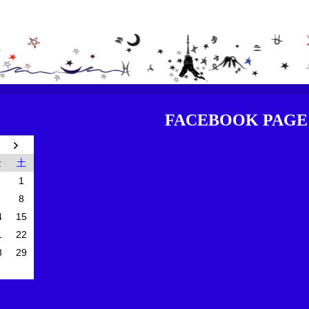
FACEBOOK PAGE
金
土
1
8
4
15
1
22
8
29