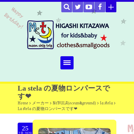
Home
La stela の夏物ロンパースで
す❤
about
Home
>
メーカー
>
NEBULA(ocean&ground)
>
la stela
>
La stela の夏物ロンパースです❤
Select item
omutucake
25
2月.2020