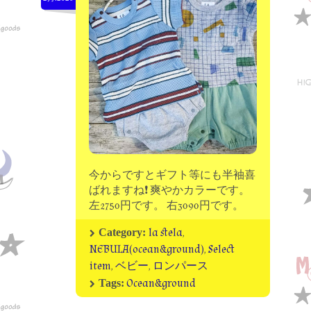
moon chip trip original
my account
Store
minna kitchen komeco
contact
今からですとギフト等にも半袖喜
ばれますね❗ 爽やかカラーです。
左2750円です。 右3090円です。
la stela
,
Category:
NEBULA(ocean&ground)
,
Select
item
,
ベビー
,
ロンパース
Ocean&ground
Tags: