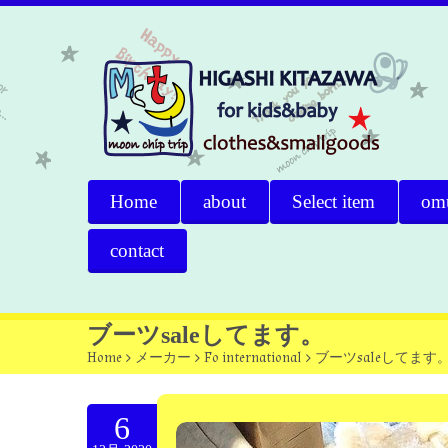
Home
about
Select item
om
contact
ブーツsaleしてます。
Home
>
メーカー
>
Fo international
>
ブーツsaleしてます
6