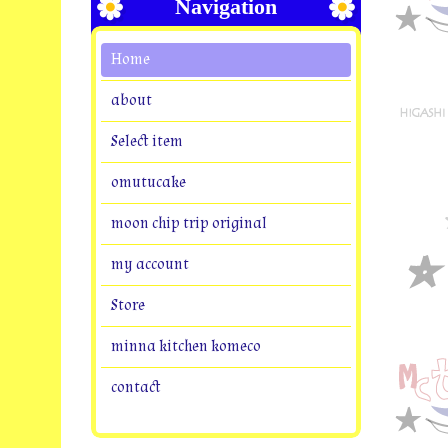
Navigation
Home
about
Select item
omutucake
moon chip trip original
my account
Store
minna kitchen komeco
contact