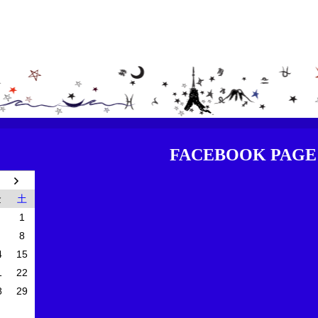
FACEBOOK PAGE
金
土
1
8
4
15
1
22
8
29