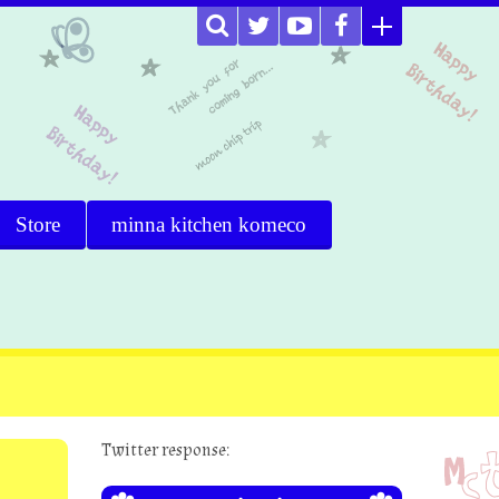
Store
minna kitchen komeco
Twitter response: