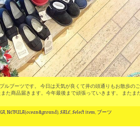
シンプルブーツです。 今日は天気が良くて井の頭通りもお散歩の
たまた商品届きます。今年最後まで頑張っていきます。 またま
KA
,
NEBULA(ocean&ground)
,
SALE
,
Select item
,
ブーツ