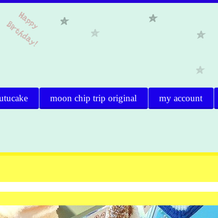
utucake
moon chip trip original
my account
。