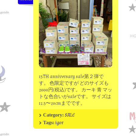
moon chip trip original
my account
Store
minna kitchen komeco
contact
15TH anniversary sale第２弾で
す。 色限定ですが どのサイズも
2000円(税込)です。 カーキ 青 マッ
トな色合いがsaleです。 サイズは
12.5〜20cmまでです。
SALE
Category:
igor
Tags: