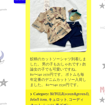
moon chip trip original
my account
Store
minna kitchen komeco
contact
鮫柄のカットソーシャツ到着しま
した。 男の子もおしゃれです♪ 勿
論女の子でも可愛いですね。
80〜140 2970円です。 ボトムも毎
年定番のデニムカットソー入荷し
ました。 80〜140 2530円です。
NEBULA(ocean&ground)
,
Category:
Select item
,
キュロット
,
コーディ