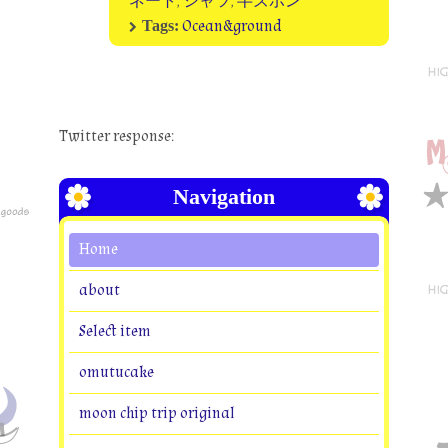
ネート
,
シャツ
,
半ズボン
Ocean&ground
Tags:
Twitter response:
Navigation
Home
about
Select item
omutucake
moon chip trip original