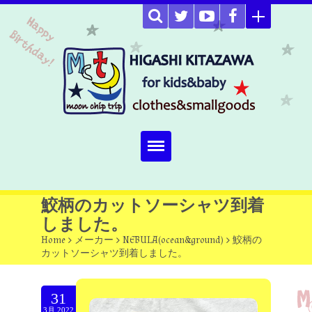
Home
鮫柄のカットソーシャツ到着
しました。
about
Home
>
メーカー
>
NEBULA(ocean&ground)
>
鮫柄の
カットソーシャツ到着しました。
Select item
omutucake
31
3月.2022