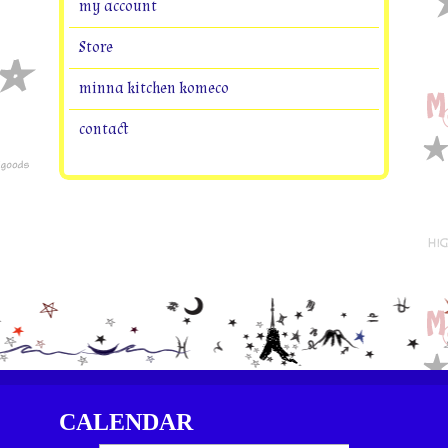
my account
Store
minna kitchen komeco
contact
CALENDAR