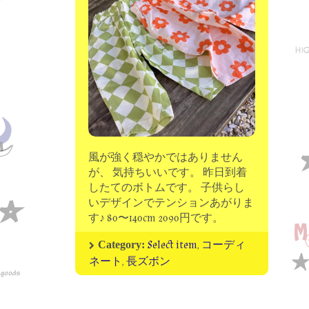
moon chip trip original
my account
Store
minna kitchen komeco
contact
風が強く穏やかではありません
が、 気持ちいいです。 昨日到着
したてのボトムです。 子供らし
いデザインでテンションあがりま
す♪ 80〜140cm 2090円です。
Select item
,
コーディ
Category:
ネート
,
長ズボン