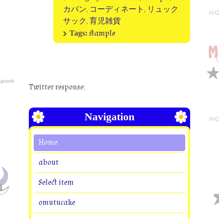
カバン
,
コーディネート
,
リュック
サック
,
育児雑貨
stample
Tags:
Twitter response:
Navigation
Home
about
Select item
omutucake