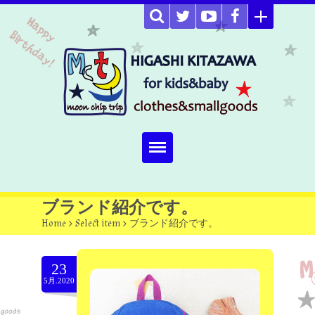
Home
ブランド紹介です。
Home
>
Select item
>
ブランド紹介です。
about
Select item
23
5月.2020
omutucake