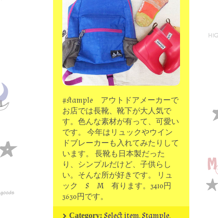
moon chip trip original
my account
Store
minna kitchen komeco
contact
#stample アウトドアメーカーで
お店では長靴、靴下が大人気で
す。色んな素材が有って、可愛い
です。 今年はリュックやウイン
ドブレーカーも入れてみたりして
います。 長靴も日本製だった
り、シンプルだけど、子供らし
い。そんな所が好きです。 リュ
ック S M 有ります。3410円
3630円です。
Select item
,
Stample
,
Category: