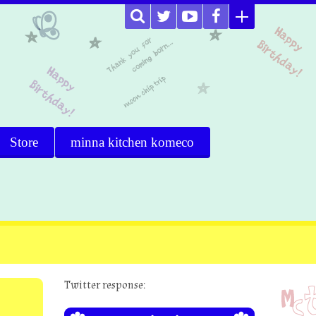
Store
minna kitchen komeco
Twitter response: