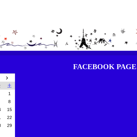
FACEBOOK PAGE
金
土
1
8
4
15
1
22
8
29