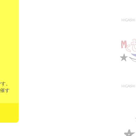
です。
催す