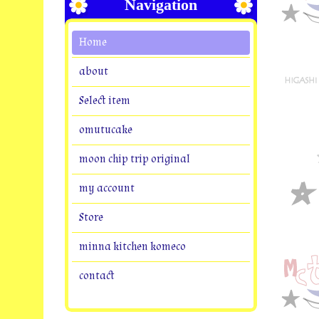
Navigation
Home
about
Select item
omutucake
moon chip trip original
my account
Store
minna kitchen komeco
contact