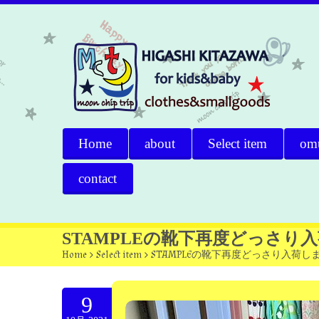
Home
about
Select item
om
contact
STAMPLEの靴下再度どっさり
Home
>
Select item
>
STAMPLEの靴下再度どっさり入荷し
9