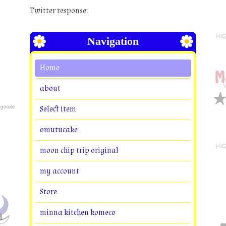
Twitter response:
Navigation
Home
about
Select item
omutucake
moon chip trip original
my account
Store
minna kitchen komeco