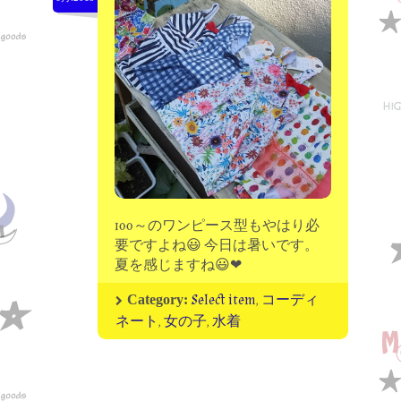
moon chip trip original
my account
Store
minna kitchen komeco
contact
100～のワンピース型もやはり必
要ですよね😃 今日は暑いです。
夏を感じますね😃❤
Select item
,
コーディ
Category:
ネート
,
女の子
,
水着