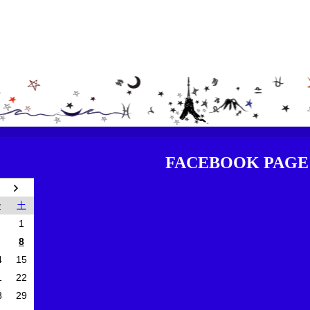
FACEBOOK PAGE
金
土
1
8
4
15
1
22
8
29