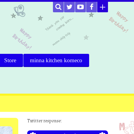
Store
minna kitchen komeco
Twitter response: