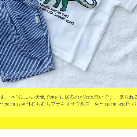
す。 本当にいい天気で屋内に居るのが勿体無いです。 来られ
0cm 2200円 むちむちブラキオサウルス 80〜120cm 1430円 