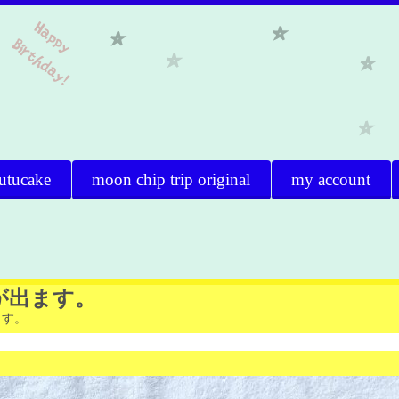
utucake
moon chip trip original
my account
が出ます。
ます。