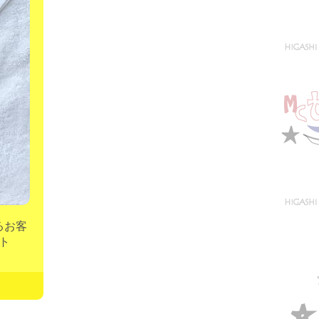
るお客
ボト