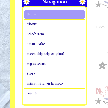
Navigation
Home
about
Select item
omutucake
moon chip trip original
my account
Store
minna kitchen komeco
contact