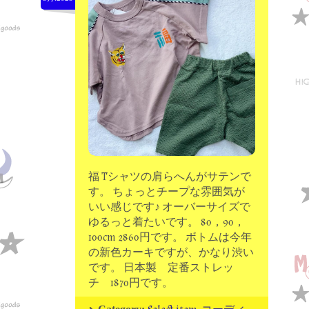
moon chip trip original
my account
Store
minna kitchen komeco
contact
福 Tシャツの肩らへんがサテンで
す。 ちょっとチープな雰囲気が
いい感じです♪ オーバーサイズで
ゆるっと着たいです。 80，90，
100cm 2860円です。 ボトムは今年
の新色カーキですが、かなり渋い
です。 日本製 定番ストレッ
チ 1870円です。