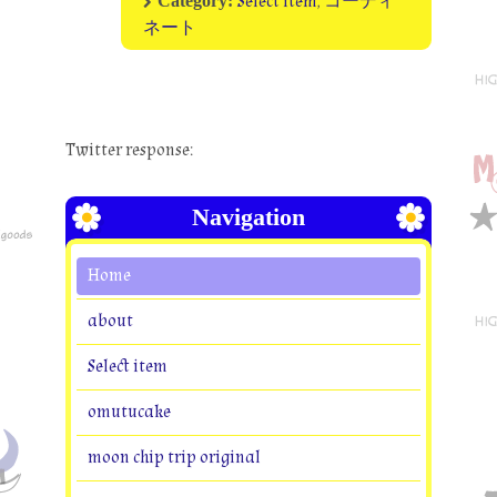
Select item
,
コーディ
Category:
ネート
Twitter response:
Navigation
Home
about
Select item
omutucake
moon chip trip original