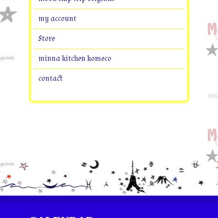
my account
Store
minna kitchen komeco
contact