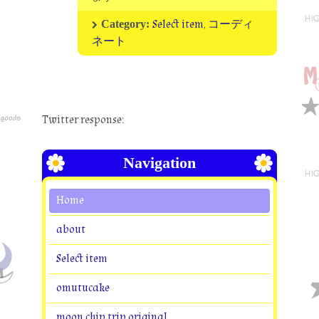
Select item
,
コーディ
Category:
ネート
Twitter response:
Navigation
Home
about
Select item
omutucake
moon chip trip original