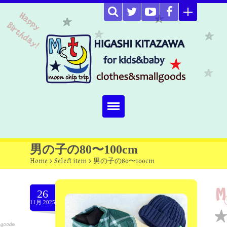
Home
男の子の80〜100cm
Home
>
Select item
>
男の子の80〜100cm
about
Select item
26
11月.2025
omutucake