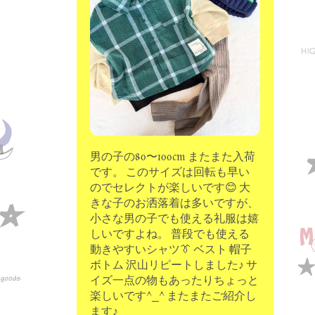
moon chip trip original
my account
Store
minna kitchen komeco
contact
男の子の80〜100cm またまた入荷
です。 このサイズは回転も早い
のでセレクトが楽しいです😊 大
きな子のお洒落着は多いですが、
小さな男の子でも使える礼服は嬉
しいですよね。 普段でも使える
動きやすいシャツ👔 ベスト 帽子
ボトム 沢山リピートしました♪ サ
イズ一点の物もあったりちょっと
楽しいです^_^ またまたご紹介し
ます♪