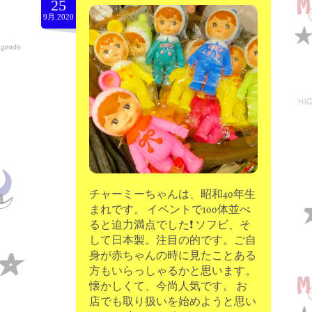
25
moon chip trip original
9月.2020
my account
Store
minna kitchen komeco
contact
チャーミーちゃんは、昭和40年生
まれです。 イベントで100体並べ
ると迫力満点でした❗ ソフビ、そ
して日本製。注目の的です。ご自
身が赤ちゃんの時に見たことある
方もいらっしゃるかと思います。
懐かしくて、今尚人気です。 お
店でも取り扱いを始めようと思い