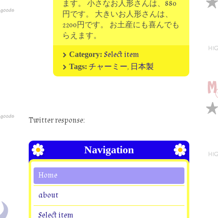
ます。 小さなお人形さんは、880
円です。 大きいお人形さんは、
2200円です。 お土産にも喜んでも
らえます。
Select item
Category:
チャーミー
,
日本製
Tags:
Twitter response:
Navigation
Home
about
Select item