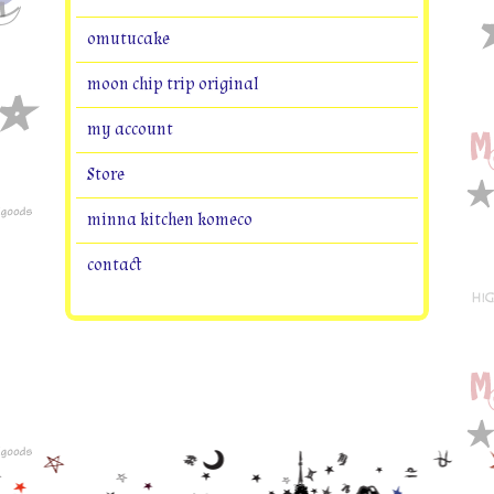
omutucake
moon chip trip original
my account
Store
minna kitchen komeco
contact