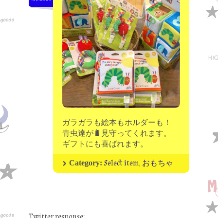
moon chip trip original
my account
Store
minna kitchen komeco
contact
ガラガラも絵本もホルダーも！
青虫達が🐛見守ってくれます。
ギフトにも喜ばれます。
Select item
,
おもちゃ
Category:
Twitter response: