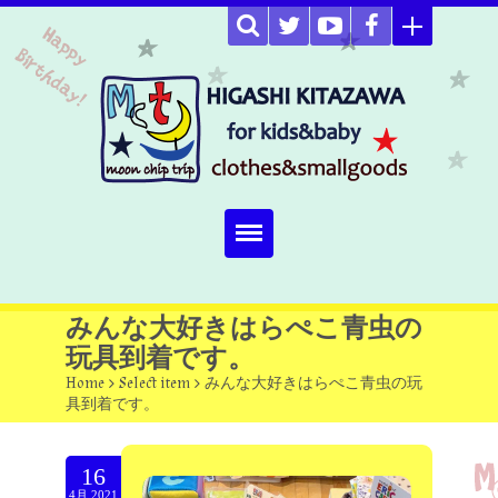
Home
みんな大好きはらぺこ青虫の
玩具到着です。
about
Home
>
Select item
>
みんな大好きはらぺこ青虫の玩
具到着です。
Select item
omutucake
16
4月.2021