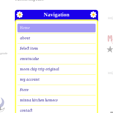
Navigation
Home
about
Select item
omutucake
moon chip trip original
my account
Store
minna kitchen komeco
contact