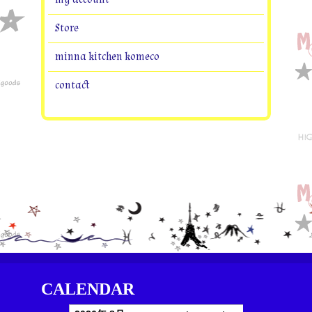
Store
minna kitchen komeco
contact
CALENDAR