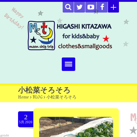
Home
小松菜そろそろ
Home
>
BLOG
>
小松菜そろそろ
about
Select item
2
5月.2020
omutucake