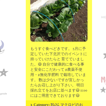
moon chip trip original
my account
Store
minna kitchen komeco
contact
もうすぐ食べどきです。 5月に予
定していた下北沢でのイベントに
持っていけたらと 育てていまし
た。😄 自分で健康的に食べる事
と安全にこだわって #農薬不使
用・#無化学肥料 で栽培していま
す。 数は少ないですが宜しかっ
たらお召し上がり下さい。 明日
採れ立てをお店に並べます😃 11:00
にはご用意できております😃
BLOG
,
マクロビのお
Category: