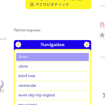
話
,
マクロビオティック
Twitter response:
Navigation
Home
about
Select item
omutucake
moon chip trip original
my account