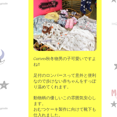
moon chip trip original
my account
Store
minna kitchen komeco
contact
Carters秋冬物男の子可愛いですよ
ね‼
足付のロンパースって意外と便利
なので歩けない赤ちゃんをすっぽ
り温めてくれます。
動物柄の優しいこの雰囲気安心し
ます。
おむつケーキ製作に向けて靴下も
仕入れました。