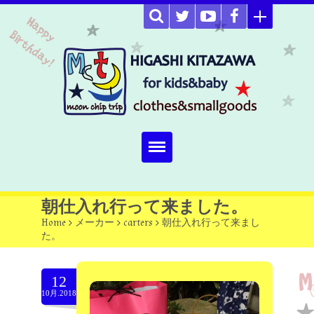
Home
朝仕入れ行って来ました。
Home
>
メーカー
>
carters
>
朝仕入れ行って来まし
about
た。
Select item
12
omutucake
10月.2018