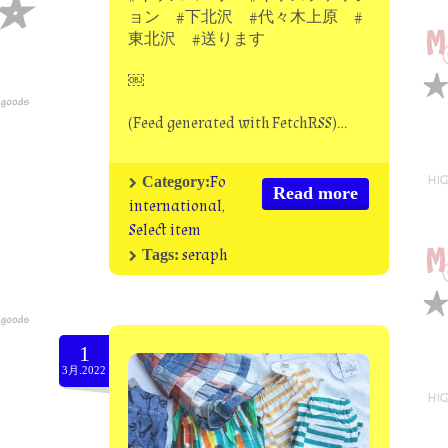
ョン #下北沢 #代々木上原 #
東北沢 #送ります
￼
(Feed generated with FetchRSS)…
Fo
Category:
Read more
international
,
Select item
seraph
Tags:
1
3月.2022