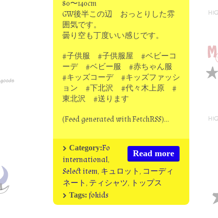
80〜140cm
GW後半この辺 おっとりした雰
囲気です。
曇り空も丁度いい感じです。
#子供服 #子供服屋 #ベビーコ
ーデ #ベビー服 #赤ちゃん服
#キッズコーデ #キッズファッシ
ョン #下北沢 #代々木上原 #
東北沢 #送ります
(Feed generated with FetchRSS)…
Fo
Category:
Read more
international
,
Select item
,
キュロット
,
コーディ
ネート
,
ティシャツ
,
トップス
fokids
Tags: