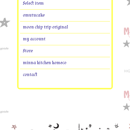
Select item
omutucake
moon chip trip original
my account
Store
minna kitchen komeco
contact