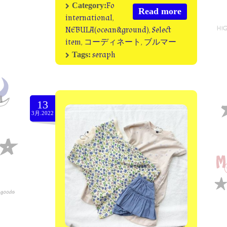
Fo
Category:
Read more
international
,
NEBULA(ocean&ground)
,
Select
item
,
コーディネート
,
ブルマー
seraph
Tags:
13
3月.2022