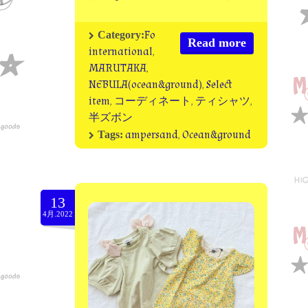
Fo
Category:
Read more
international
,
MARUTAKA
,
NEBULA(ocean&ground)
,
Select
item
,
コーディネート
,
ティシャツ
,
半ズボン
ampersand
,
Ocean&ground
Tags:
13
4月.2022