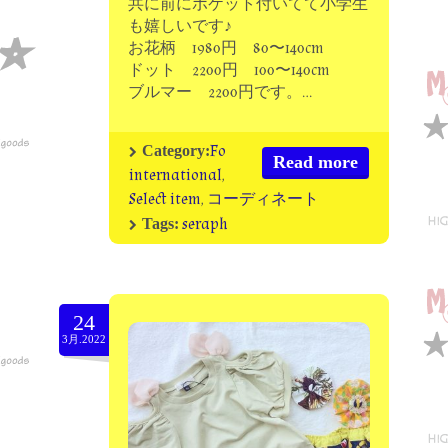
共に前にポケット付いてて小学生
も嬉しいです♪
お花柄 1980円 80〜140cm
ドット 2200円 100〜140cm
ブルマー 2200円です。…
Fo
Category:
Read more
international
,
Select item
,
コーディネート
seraph
Tags:
24
3月.2022