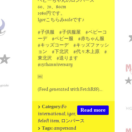
ベビーちゃんのロンパース
60、70、80cm
1980円です。
Igorこちらみsaleです♪
#子供服 #子供服屋 #ベビーコ
ーデ #ベビー服 #赤ちゃん服
#キッズコーデ #キッズファッシ
ョン #下北沢 #代々木上原 #
東北沢 #送ります
#15thanniversary
￼
(Feed generated with FetchRSS)…
Fo
Category:
Read more
international
,
igor
,
Select item
,
ロンパース
ampersand
Tags: