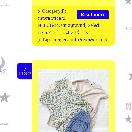
Fo
Category:
Read more
international
,
NEBULA(ocean&ground)
,
Select
item
,
ベビー
,
ロンパース
ampersand
,
Ocean&ground
Tags:
7
4月.2022