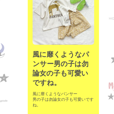
moon chip trip original
my account
Store
minna kitchen komeco
contact
風に靡くようなパ
ンサー男の子は勿
論女の子も可愛い
ですね。
風に靡くようなパンサー
男の子は勿論女の子も可愛いです
ね。