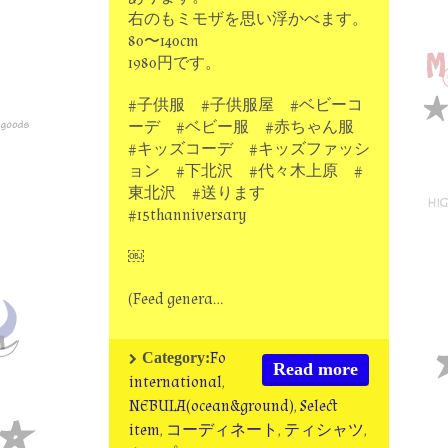
右のもミモザを思い浮かべます。
80〜140cm
1980円です。
#子供服 #子供服屋 #ベビーコ
ーデ #ベビー服 #赤ちゃん服
#キッズコーデ #キッズファッシ
ョン #下北沢 #代々木上原 #
東北沢 #送ります
#15thanniversary
￼
(Feed genera…
Fo
Category:
Read more
international
,
NEBULA(ocean&ground)
,
Select
item
,
コーディネート
,
ティシャツ
,