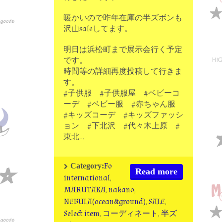
暖かいので昨年在庫の半ズボンも
沢山saleしてます。
明日は浜松町まで展示会行く予定
です。
時間等の詳細再度投稿して行きま
す。
#子供服 #子供服屋 #ベビーコ
ーデ #ベビー服 #赤ちゃん服
#キッズコーデ #キッズファッシ
ョン #下北沢 #代々木上原 #
東北…
Fo
Category:
Read more
international
,
MARUTAKA
,
nakano
,
NEBULA(ocean&ground)
,
SALE
,
Select item
,
コーディネート
,
半ズ