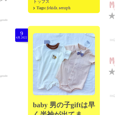
トップス
fokids
,
seraph
Tags:
9
4月.2022
baby 男の子giftは早
く半袖が出てま