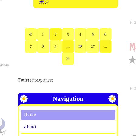
ボン
1
2
3
4
5
6
7
8
9
...
18
27
...
Twitter response:
Navigation
Home
about