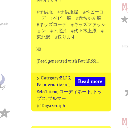
1980円です！
#子供服 #子供服屋 #ベビーコ
ーデ #ベビー服 #赤ちゃん服
#キッズコーデ #キッズファッシ
ョン #下北沢 #代々木上原 #
東北沢 #送ります
￼
(Feed generated with FetchRSS)…
BLOG
,
Category:
Read more
Fo international
,
Select item
,
コーディネート
,
トッ
プス
,
ブルマー
seraph
Tags: