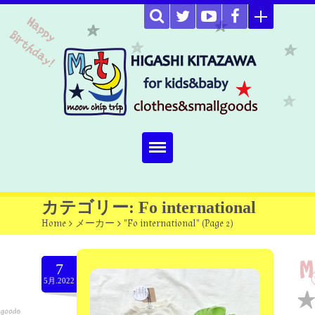
Home
カテゴリー: Fo international
Home
>
メーカー
>
"Fo international"
(
Page 2
)
about
Select item
7
5月.2022
omutucake