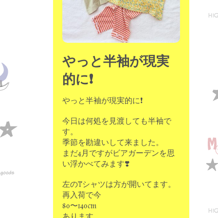
やっと半袖が現実
的に❗️
やっと半袖が現実的に❗️
今日は何処を見渡しても半袖で
す。
季節を勘違いして来ました。
まだ4月ですがビアガーデンを思
い浮かべてみます❣️
左のTシャツは方が開いてます。
再入荷で今
80〜140cm
あります。