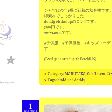
タックの効いたテイパード型です。
シャツは今年1番に到着の秋冬物です
綿素材でしっかりした
daddy oh daddyのロンTです。
3190円です。
90〜140cmです。
#子供服 #子供服屋 #キッズコーデ
す
(Feed generated with FetchRSS)…
MARUTAKA
,
Select item
,
コ
Category:
daddy oh daddy
Tags:
1
9月.2021