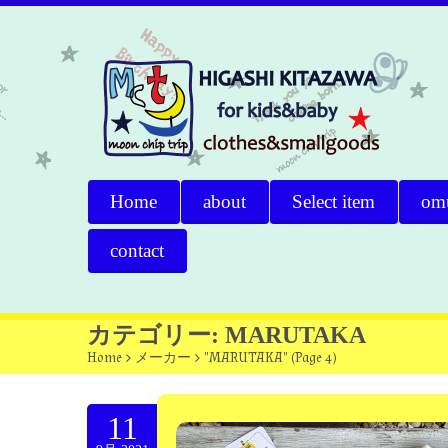
Home
about
Select item
om
contact
カテゴリー: MARUTAKA
Home
>
メーカー
>
"MARUTAKA"
(
Page 4
)
11