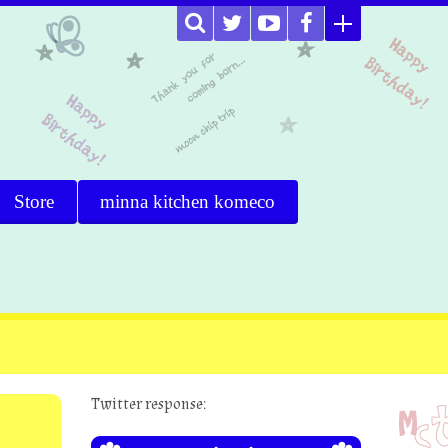
Store
minna kitchen komeco
Twitter response: