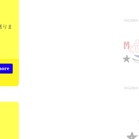
送りま
more