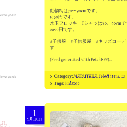
動物柄は70〜90cmです。
1650円です。
水玉フロッキーTシャツは80、90cm
2090円です。
#子供服 #子供服屋 #キッズコーデ
す
(Feed generated with FetchRSS)…
MARUTAKA
,
Select item
,
コ
Category:
kidszoo
Tags:
1
9月.2021