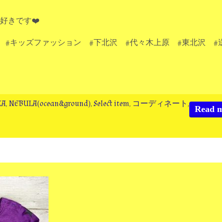
好きです❤️
 #キッズファッション #下北沢 #代々木上原 #東北沢 #
KA
,
NEBULA(ocean&ground)
,
Select item
,
コーディネート
,
Read 