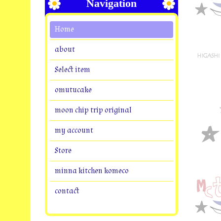
Navigation
Home
about
Select item
omutucake
moon chip trip original
my account
Store
minna kitchen komeco
contact