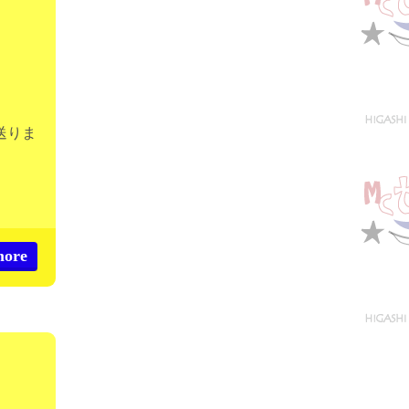
送りま
more