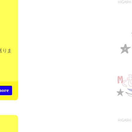
送りま
more