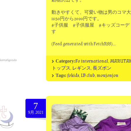
動物沢山です。
動きやすくて、可愛い物は男のコマ大
1650円から2090円です。
#子供服 #子供服屋 #キッズコーデ
す
(Feed generated with FetchRSS)…
Fo international
,
MARUTA
Category:
トップス
,
レギンス
,
長ズボン
fokids
,
LB club
,
moujonjon
Tags:
7
9月.2021