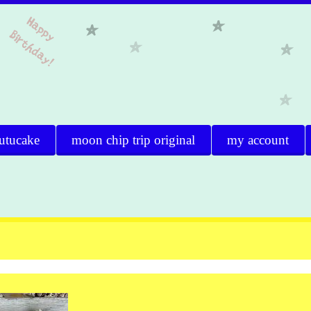
utucake
moon chip trip original
my account