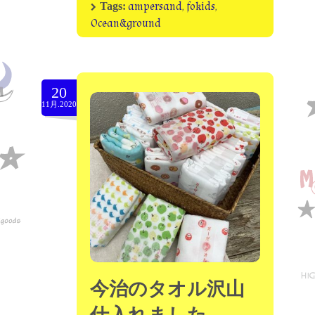
ampersand
,
fokids
,
Tags:
Ocean&ground
20
11月.2020
今治のタオル沢山
仕入れました。