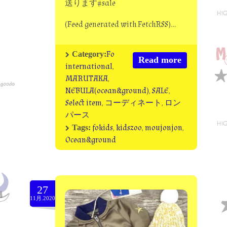
送ります#sale
(Feed generated with FetchRSS)…
Fo
Category:
Read more
international
,
MARUTAKA
,
NEBULA(ocean&ground)
,
SALE
,
Select item
,
コーディネート
,
ロン
パース
fokids
,
kidszoo
,
moujonjon
,
Tags:
Ocean&ground
27
11月.2020