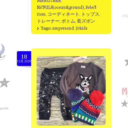
MARUTAKA
,
NEBULA(ocean&ground)
,
Select
item
,
コーディネート
,
トップス
,
トレーナー
,
ボトム
,
長ズボン
ampersand
,
fokids
Tags:
18
11月.2020