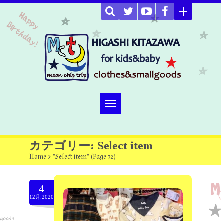
Home
カテゴリー: Select item
Home
>
"Select item"
(
Page 72
)
about
Select item
4
12月.2020
omutucake