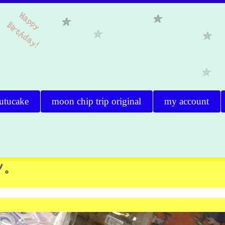
utucake
moon chip trip original
my account
ツ。