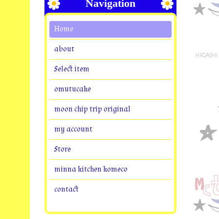
Navigation
Home
about
Select item
omutucake
moon chip trip original
my account
Store
minna kitchen komeco
contact