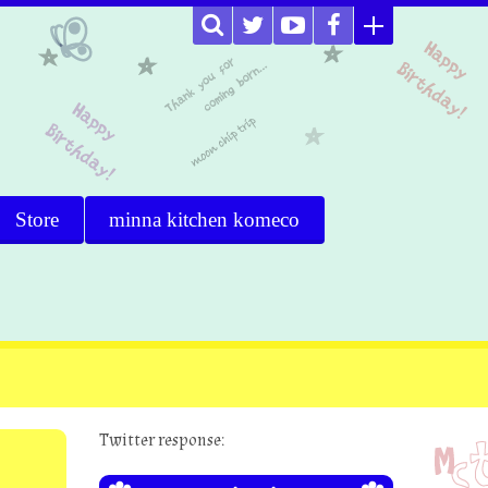
Store
minna kitchen komeco
Twitter response: