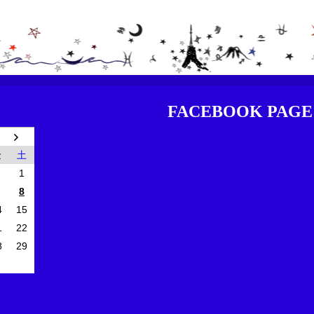
FACEBOOK PAGE
金
土
1
8
4
15
1
22
8
29