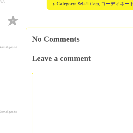
Select item
,
コーディネー
Category:
No Comments
Leave a comment