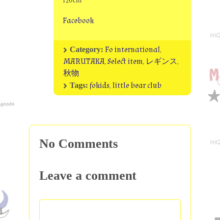
120cm
Facebook
Fo international
,
Category:
MARUTAKA
,
Select item
,
レギンス
,
秋物
fokids
,
little bear club
Tags:
No Comments
Leave a comment