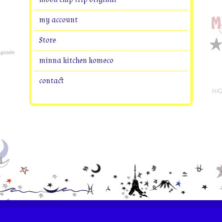
my account
Store
minna kitchen komeco
contact