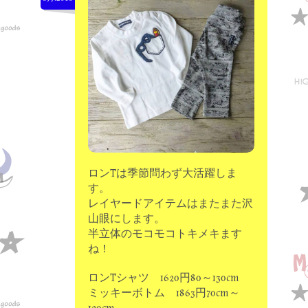
moon chip trip original
my account
Store
minna kitchen komeco
contact
ロンTは季節問わず大活躍しま
す。
レイヤードアイテムはまたまた沢
山眼にします。
半立体のモコモコトキメキます
ね！
ロンTシャツ 1620円80～130cm
ミッキーボトム 1863円70cm～