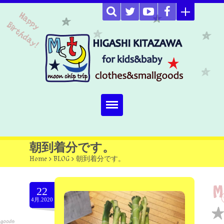
Home
朝到着分です。
Home
>
BLOG
>
朝到着分です。
about
Select item
22
4月.2020
omutucake