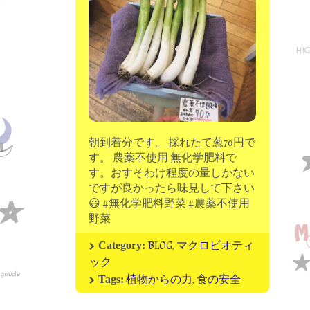
moon chip trip original
my account
Store
minna kitchen komeco
contact
朝到着分です。 採れたて葱70円で
す。 農薬不使用 無化学肥料で
す。おすそわけ程度の量しかない
ですが良かったら味見して下さい
😃 #無化学肥料野菜 #農薬不使用
野菜
BLOG
,
マクロビオティ
Category:
ック
植物からの力
,
食の安全
Tags: