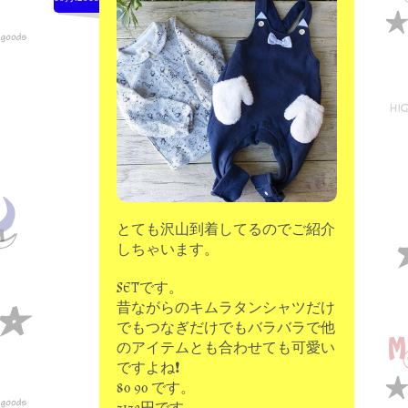
moon chip trip original
my account
Store
minna kitchen komeco
contact
とても沢山到着してるのでご紹介
しちゃいます。
SETです。
昔ながらのキムラタンシャツだけ
でもつなぎだけでもバラバラで他
のアイテムとも合わせても可愛い
ですよね❗
80 90 です。