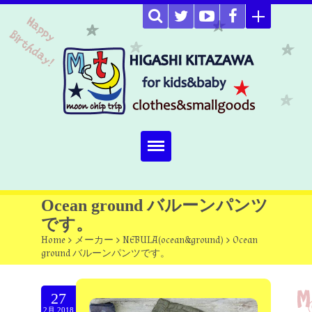
Home
Ocean ground バルーンパンツ
です。
about
Home
>
メーカー
>
NEBULA(ocean&ground)
>
Ocean
ground バルーンパンツです。
Select item
omutucake
27
2月.2018