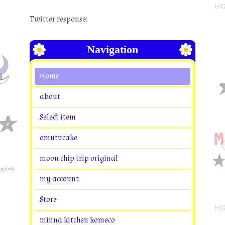
Twitter response:
Navigation
Home
about
Select item
omutucake
moon chip trip original
my account
Store
minna kitchen komeco