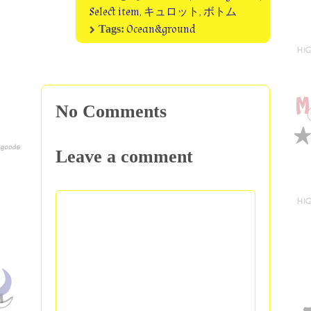
Select item
,
キュロット
,
ボトム
Ocean&ground
Tags:
No Comments
Leave a comment