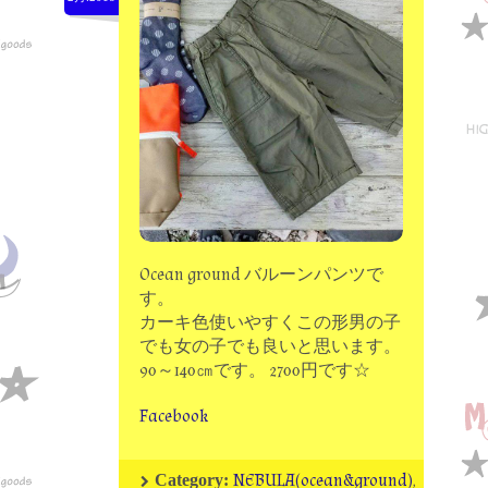
moon chip trip original
my account
Store
minna kitchen komeco
contact
Ocean ground バルーンパンツで
す。
カーキ色使いやすくこの形男の子
でも女の子でも良いと思います。
90～140㎝です。 2700円です☆
Facebook
NEBULA(ocean&ground)
,
Category: