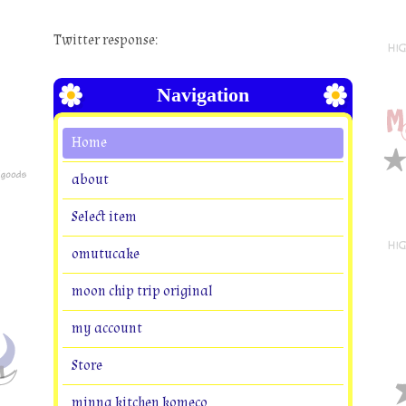
Twitter response:
Navigation
Home
about
Select item
omutucake
moon chip trip original
my account
Store
minna kitchen komeco