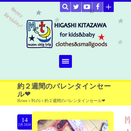
Home
約２週間のバレンタインセー
ル❤
about
Home
>
BLOG
>
約２週間のバレンタインセール❤
Select item
14
omutucake
2月.2020