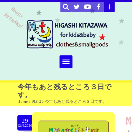
Home
今年もあと残るところ３日で
す。
about
Home
>
BLOG
>
今年もあと残るところ３日です。
Select item
29
omutucake
12月.2020