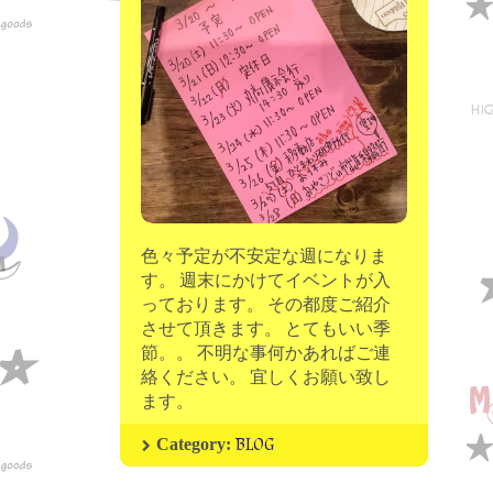
moon chip trip original
my account
Store
minna kitchen komeco
contact
色々予定が不安定な週になりま
す。 週末にかけてイベントが入
っております。 その都度ご紹介
させて頂きます。 とてもいい季
節。。 不明な事何かあればご連
絡ください。 宜しくお願い致し
ます。
BLOG
Category: