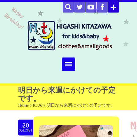
Home
明日から来週にかけての予定
です。
about
Home
>
BLOG
>
明日から来週にかけての予定です。
Select item
20
omutucake
3月.2021