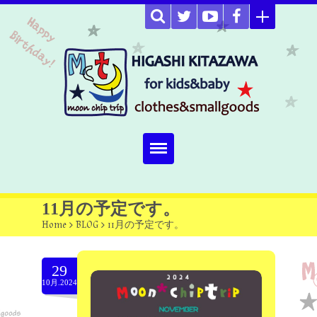
Home
11月の予定です。
Home
>
BLOG
>
11月の予定です。
about
Select item
29
10月.2024
omutucake