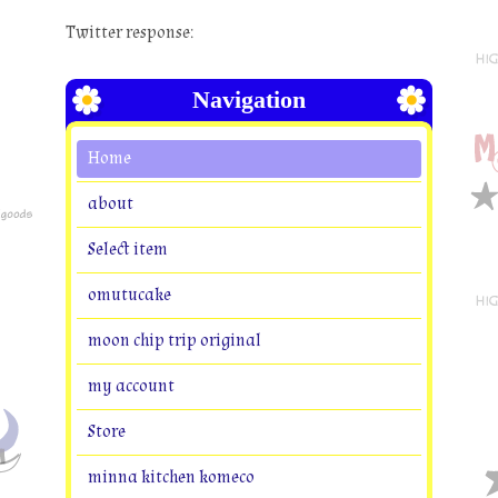
Twitter response:
Navigation
Home
about
Select item
omutucake
moon chip trip original
my account
Store
minna kitchen komeco