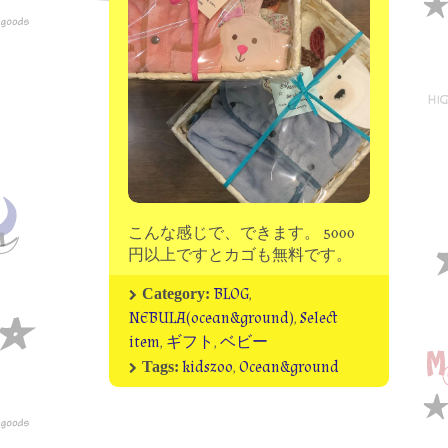
moon chip trip original
my account
Store
minna kitchen komeco
contact
こんな感じで、できます。 5000
円以上ですとカゴも無料です。
BLOG
,
Category:
NEBULA(ocean&ground)
,
Select
item
,
ギフト
,
ベビー
kidszoo
,
Ocean&ground
Tags: