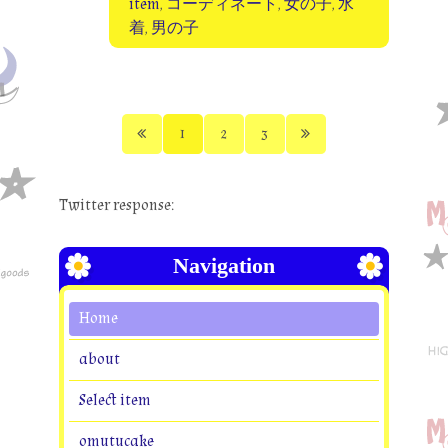
item
,
コーディネート
,
女の子
,
水
着
,
男の子
1
2
3
Twitter response:
Navigation
Home
about
Select item
omutucake