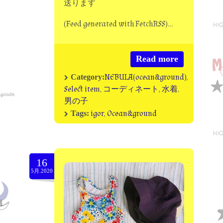
送ります
(Feed generated with FetchRSS)…
Read more
NEBULA(ocean&ground)
,
Category:
Select item
,
コーディネート
,
水着
,
男の子
igor
,
Ocean&ground
Tags:
16
5月.2020