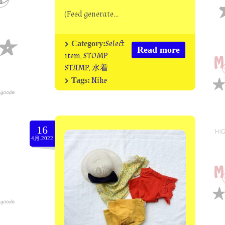
(Feed generate…
Select
Category:
Read more
item
,
STOMP
STAMP
,
水着
Nike
Tags:
16
4月.2022