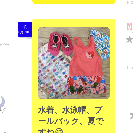
6
6月.2019
水着、水泳帽、プ
ールバック、夏で
すね😃