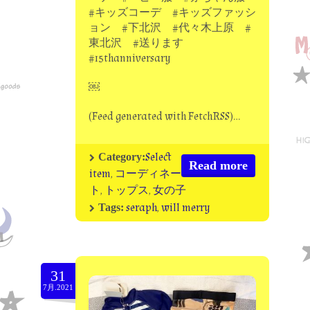
#キッズコーデ #キッズファッシ
ョン #下北沢 #代々木上原 #
東北沢 #送ります
#15thanniversary
￼
(Feed generated with FetchRSS)…
Select
Category:
Read more
item
,
コーディネー
ト
,
トップス
,
女の子
seraph
,
will merry
Tags:
31
7月.2021