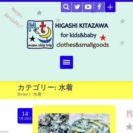
Home
カテゴリー: 水着
Home
>
"水着"
about
Select item
14
7月.2023
omutucake