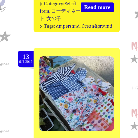
Select
Category:
Read more
item
,
コーディネー
ト
,
女の子
ampersand
,
Ocean&ground
Tags:
13
6月.2019