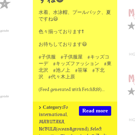
水着、水泳帽、プールバック、夏
ですね😃
色々揃っております❗
お待ちしております😃
#子供服 #子供服屋 #キッズコ
ーデ #キッズファッション #東
北沢 #池ノ上 #笹塚 #下北
沢 #代々木上原
(Feed generated with FetchRSS)…
Fo
Category:
Read more
international
,
MARUTAKA
,
NEBULA(ocean&ground)
,
Select