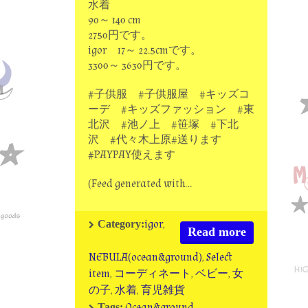
水着
90～ 140 cm
2750円です。
igor 17～ 22.5cmです。
3300～ 3630円です。
#子供服 #子供服屋 #キッズコ
ーデ #キッズファッション #東
北沢 #池ノ上 #笹塚 #下北
沢 #代々木上原#送ります
#PAYPAY使えます
(Feed generated with…
igor
,
Category:
Read more
NEBULA(ocean&ground)
,
Select
item
,
コーディネート
,
ベビー
,
女
の子
,
水着
,
育児雑貨
Ocean&ground
Tags: