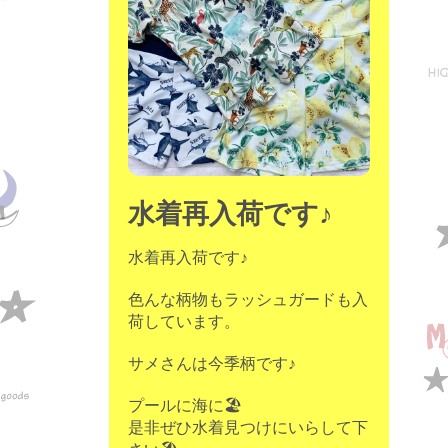
moon chip trip original
my account
Store
minna kitchen komeco
contact
水着再入荷です♪
水着再入荷です♪
色んな柄物もラッシュガードも入
荷しています。
サメさんは今季柄です♪
プールに海に🏖
是非ぜひ水着見つけにいらして下