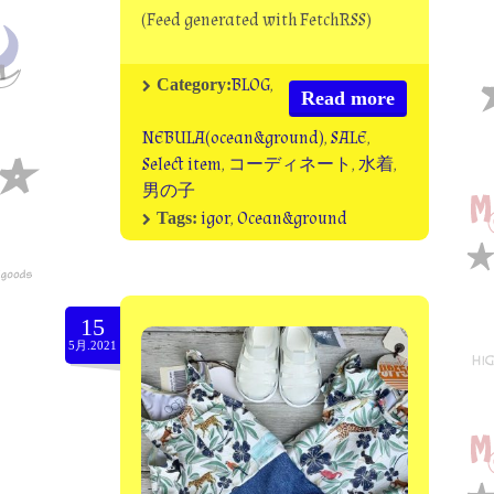
(Feed generated with FetchRSS)
BLOG
,
Category:
Read more
NEBULA(ocean&ground)
,
SALE
,
Select item
,
コーディネート
,
水着
,
男の子
igor
,
Ocean&ground
Tags:
15
5月.2021