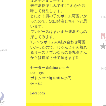
なお子さまコーデ！
来年夏物楽しみです‼これから吟
味して発注します。
とにかく男の子のボトム可愛いか
ったので、沢山発注しちゃうと思
います。
ワンピースはまたまた盛夏のもの
探してみます。
Tシャツボトムの組み合わせ可愛
いかったので、じゃんじゃん着れ
るリーズナブルなものを丸高さん
からは提案させて頂きます‼
セーター:dolcina 2591円
100～130
ボトム:mialy mail 1620円
90～130
Facebook