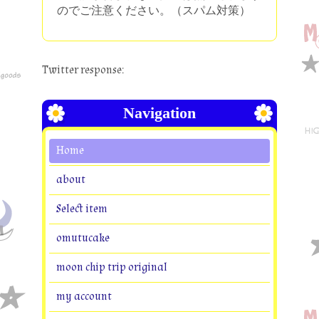
のでご注意ください。（スパム対策）
Twitter response:
Navigation
Home
about
Select item
omutucake
moon chip trip original
my account