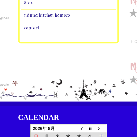
Store
minna kitchen komeco
contact
CALENDAR
2026年 8月
日
月
火
水
木
金
土