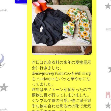
moon chip trip original
my account
Store
minna kitchen komeco
contact
昨日は丸高衣料の来年の夏物展示
会に行きました。
donkeyjosseyもkidszooもwill mery
も moujonjonもパッと華やかにな
ってました。
昨年はモノトーンが多かったので
柄物に目が行ってしまいました。
シンプルで形の可愛い物に派手派
手な物を合わせ明るめの靴で元気