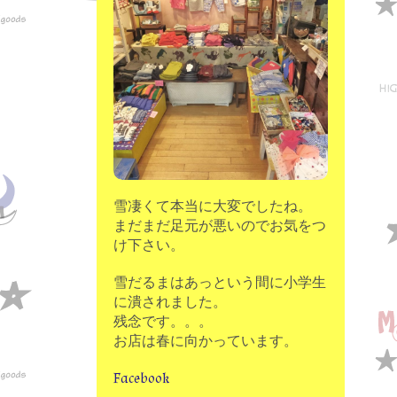
moon chip trip original
my account
Store
minna kitchen komeco
contact
雪凄くて本当に大変でしたね。
まだまだ足元が悪いのでお気をつ
け下さい。
雪だるまはあっという間に小学生
に潰されました。
残念です。。。
お店は春に向かっています。
Facebook