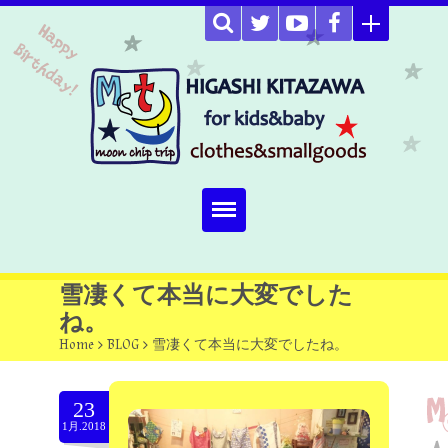
Home
雪凄くて本当に大変でした
ね。
about
Home
>
BLOG
>
雪凄くて本当に大変でしたね。
Select item
23
omutucake
1月.2018