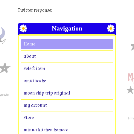
Twitter response:
Navigation
Home
about
Select item
omutucake
moon chip trip original
my account
Store
minna kitchen komeco