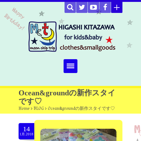
Home
Ocean&groundの新作スタイ
です♡
about
Home
>
BLOG
>
Ocean&groundの新作スタイです♡
Select item
14
omutucake
1月.2018