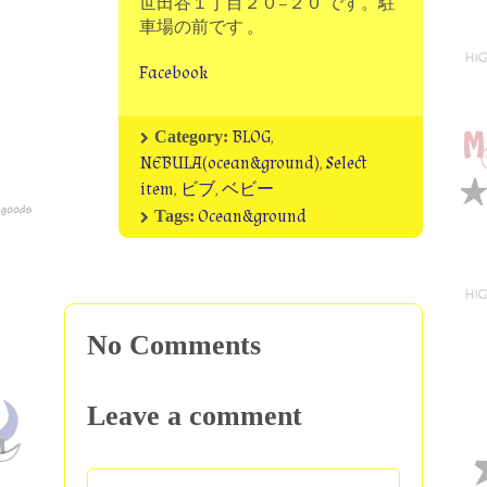
世田谷１丁目２０−２０ です。駐
車場の前です 。
Facebook
BLOG
,
Category:
NEBULA(ocean&ground)
,
Select
item
,
ビブ
,
ベビー
Ocean&ground
Tags:
No Comments
Leave a comment