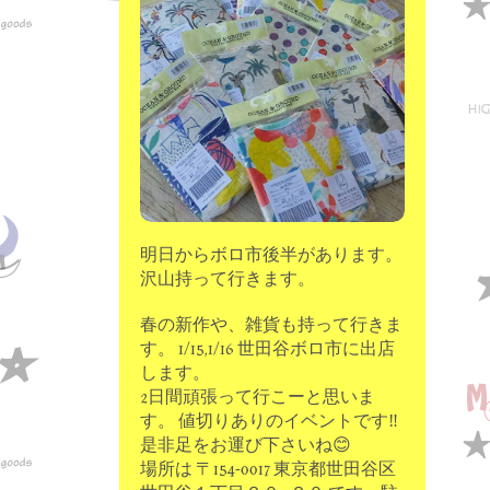
moon chip trip original
my account
Store
minna kitchen komeco
contact
明日からボロ市後半があります。
沢山持って行きます。
春の新作や、雑貨も持って行きま
す。 1/15,1/16 世田谷ボロ市に出店
します。
2日間頑張って行こーと思いま
す。 値切りありのイベントです‼
是非足をお運び下さいね😊
場所は 〒154-0017 東京都世田谷区