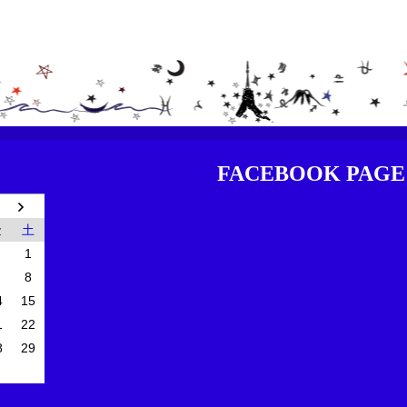
FACEBOOK PAGE
金
土
1
8
4
15
1
22
8
29