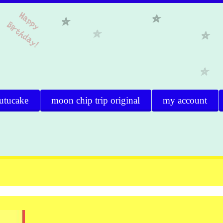
utucake
moon chip trip original
my account