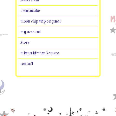
Select item
omutucake
moon chip trip original
my account
Store
minna kitchen komeco
contact