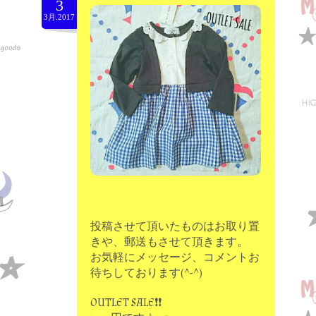
3
moon chip trip original
3月.2017
my account
Store
minna kitchen komeco
contact
投稿させて頂いたものはお取り置
きや、郵送もさせて頂きます。
お気軽にメッセージ、コメントお
待ちしております(^-^)
OUTLET SALE❗❗