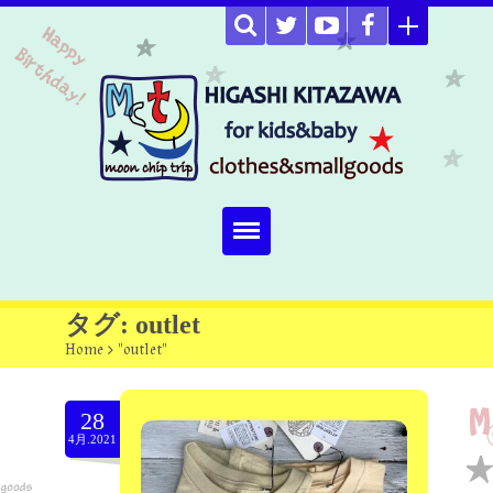
Home
タグ: outlet
Home
>
"outlet"
about
Select item
28
4月.2021
omutucake