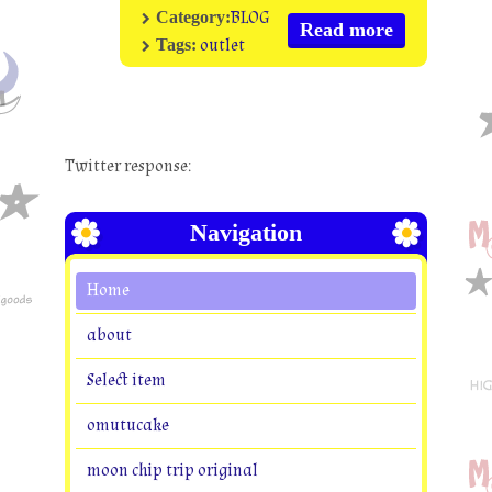
BLOG
Category:
Read more
outlet
Tags:
Twitter response:
Navigation
Home
about
Select item
omutucake
moon chip trip original