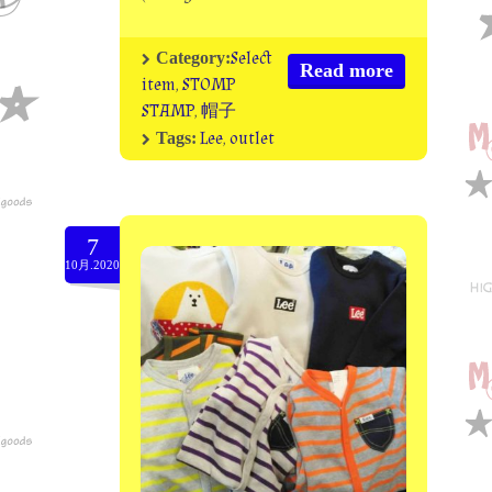
Select
Category:
Read more
item
,
STOMP
STAMP
,
帽子
Lee
,
outlet
Tags:
7
10月.2020