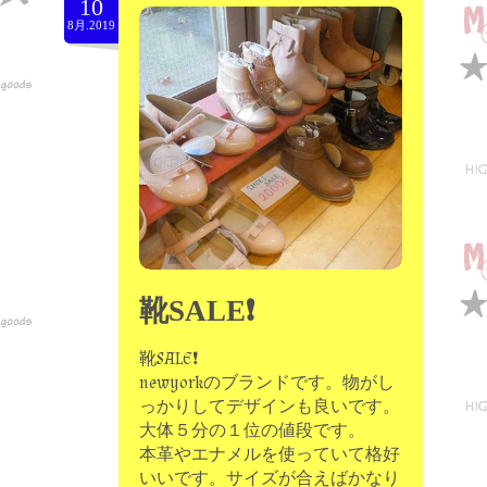
10
8月.2019
靴SALE❗
靴SALE❗
newyorkのブランドです。物がし
っかりしてデザインも良いです。
大体５分の１位の値段です。
本革やエナメルを使っていて格好
いいです。サイズが合えばかなり