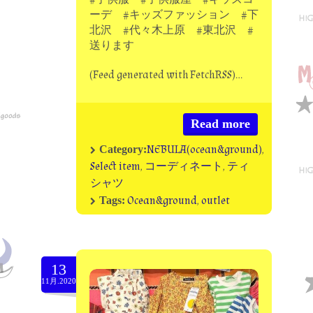
ーデ #キッズファッション #下
北沢 #代々木上原 #東北沢 #
送ります
(Feed generated with FetchRSS)…
Read more
NEBULA(ocean&ground)
,
Category:
Select item
,
コーディネート
,
ティ
シャツ
Ocean&ground
,
outlet
Tags:
13
11月.2020