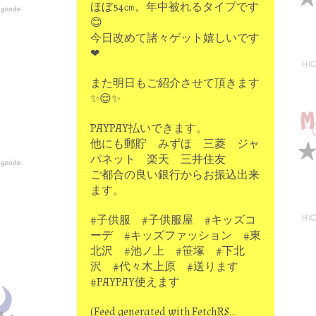
ほぼ54㎝。年中被れるタイプです
😊
今日改めて諸々ゲット嬉しいです
❤
また明日もご紹介させて頂きます
✨😌✨
PAYPAY払いできます。
他にも郵貯 みずほ 三菱 ジャ
パネット 楽天 三井住友
ご都合の良い銀行からお振込出来
ます。
#子供服 #子供服屋 #キッズコ
ーデ #キッズファッション #東
北沢 #池ノ上 #笹塚 #下北
沢 #代々木上原 #送ります
#PAYPAY使えます
(Feed generated with FetchRS…