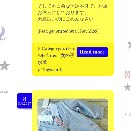
そして本日急な体調不良で、お店
お休みにしております。
天気良いのにごめんなさい。
(Feed generated with FetchRSS)…
carters
,
Category:
Read more
Select item
,
女の子
,
水着
outlet
Tags:
8
3月.2017