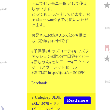
トムでセレモニー服 として使え
ちゃいます。
とってもしっかりしています。80
㎝ 18m～24m位までお使いいただ
けます。
お兄さんお姉さんの式のお供に
も‼ 定価は7452円です
#子供服#キッズコーデ#キッズフ
ァッション#北沢#世田谷#ベビー
#赤ちゃん#セレモニー#アウトレ
ット#アウトレットセール
#OUTLET http://ift.tt/2mDOEVH
Facebook
BLOG
,
Category:
Read more
SALE
,
お知らせ
,
ベ
ビー
,
ロンパース