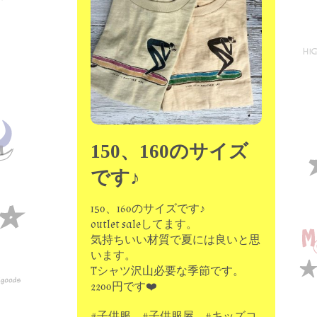
moon chip trip original
my account
Store
minna kitchen komeco
contact
150、160のサイズ
です♪
150、160のサイズです♪
outlet saleしてます。
気持ちいい材質で夏には良いと思
います。
Tシャツ沢山必要な季節です。
2200円です❤️
#子供服 #子供服屋 #キッズコ