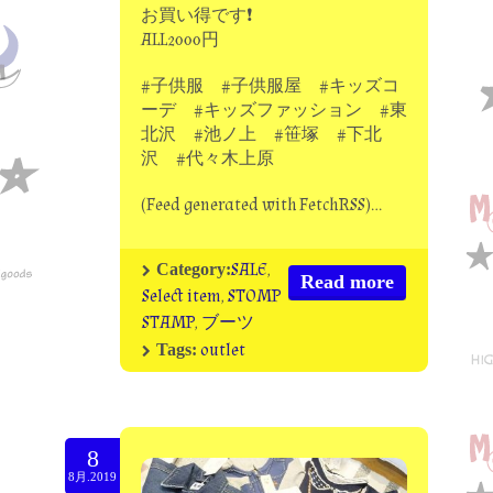
お買い得です❗
ALL2000円
#子供服 #子供服屋 #キッズコ
ーデ #キッズファッション #東
北沢 #池ノ上 #笹塚 #下北
沢 #代々木上原
(Feed generated with FetchRSS)…
SALE
,
Category:
Read more
Select item
,
STOMP
STAMP
,
ブーツ
outlet
Tags:
8
8月.2019