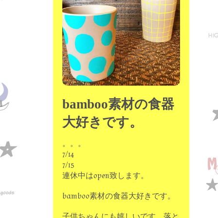
moon chip trip original
my account
Store
minna kitchen komeco
contact
bamboo素材の食器
大好きです。
。。。
7/14
7/15
連休中はopen致します。
bamboo素材の食器大好きです。
子供ちゃんにも嬉しいです。落と