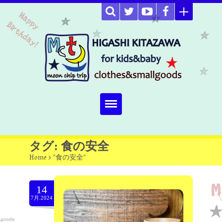
Home
タグ: 食の安全
Home
>
"食の安全"
about
Select item
14
7月.2024
omutucake