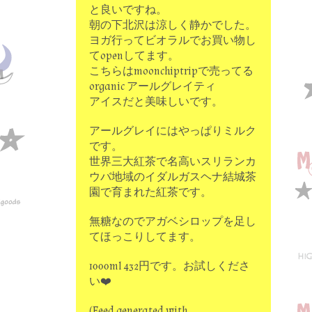
と良いですね。
朝の下北沢は涼しく静かでした。
ヨガ行ってビオラルでお買い物し
てopenしてます。
こちらはmoonchiptripで売ってる
organic アールグレイティ
アイスだと美味しいです。
アールグレイにはやっぱりミルク
です。
世界三大紅茶で名高いスリランカ
ウバ地域のイダルガスヘナ結城茶
園で育まれた紅茶です。
無糖なのでアガベシロップを足し
てほっこりしてます。
1000ml 432円です。お試しくださ
い❤️
(Feed generated with…