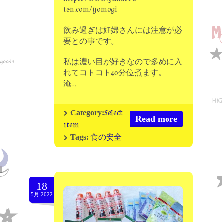
ten.com/yomogi
飲み過ぎは妊婦さんには注意が必
要との事です。
私は濃い目が好きなので多めに入
れてコトコト40分位煮ます。
淹…
Select
Category:
Read more
item
食の安全
Tags:
18
5月.2022